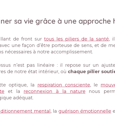
ner sa vie grâce à une approche h
illant de front sur
tous les piliers de la santé
, 
avec une façon d’être porteuse de sens, et de men
ons nécessaires à notre accomplissement.
ssus n’est pas linéaire : il repose sur un ajus
es de notre état intérieur, où
chaque pilier souti
tte optique, la
respiration consciente
, le
mouve
te
et la
reconnexion à la nature
nous perme
gique adéquat.
ditionnement mental
, la
guérison émotionnelle
e