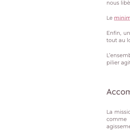
nous lib
Le
minim
Enfin, u
tout au l
L’ensem
pilier a
Accom
La missi
comme
agisseme