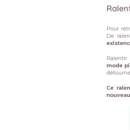
Ralent
Pour ret
De ralen
existen
Ralentir
mode pi
détourn
Ce rale
nouveau