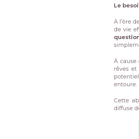
Le besoi
À l’ère 
de vie e
questio
simplem
À cause d
rêves et
potentiel
entoure.
Cette ab
diffuse d