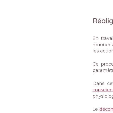
Réalig
En trava
renouer 
les acti
Ce proce
paramètr
Dans ce
conscien
physiolo
Le
décon