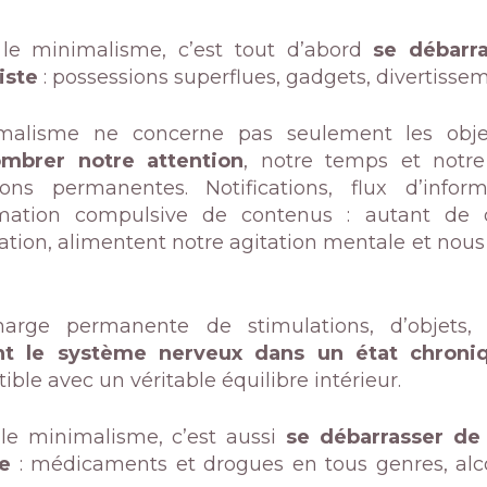
le minimalisme, c’est tout d’abord
se débarr
iste
: possessions superflues, gadgets, divertisseme
malisme ne concerne pas seulement les objets
mbrer notre attention
, notre temps et notr
ations permanentes. Notifications, flux d’info
ation compulsive de contenus : autant de di
ation, alimentent notre agitation mentale et nou
arge permanente de stimulations, d’objets, d
nt le système nerveux dans un état chroni
ble avec un véritable équilibre intérieur.
le minimalisme, c’est aussi
se débarrasser de
e
: médicaments et drogues en tous genres, alcoo