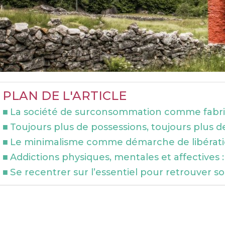
PLAN DE L'ARTICLE
La société de surconsommation comme fab
Toujours plus de possessions, toujours plus
Le minimalisme comme démarche de libérat
Addictions physiques, mentales et affectives :
Se recentrer sur l’essentiel pour retrouver so