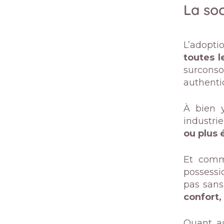
La so
L’adopti
toutes l
surcons
authenti
À bien y
industrie
ou plus 
Et comme
possessi
pas sans 
confort,
Quant au