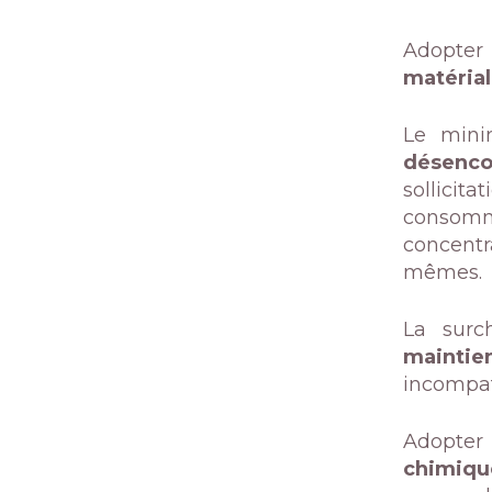
Adopter 
matérial
Le mini
désenco
sollicit
consomm
concentr
mêmes.
La surch
maintie
incompati
Adopter 
chimiqu