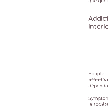
que que
Addic
intéri
Adopter 
affectiv
dépendan
Symptôme
la socié