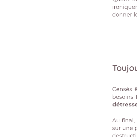
ironiqu
donner le
Toujo
Censés ê
besoins 
détresse
Au final,
sur une p
destructi