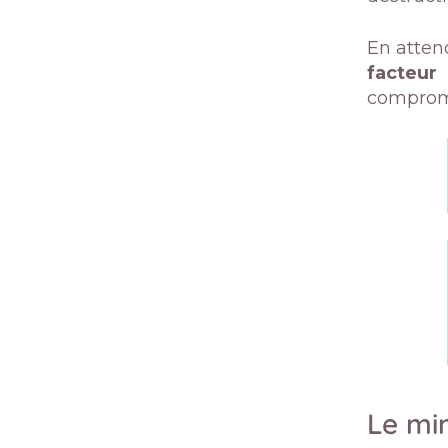
En attend
facteur
comprome
Le mi