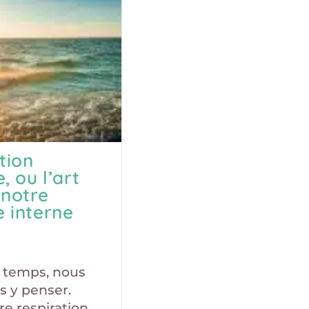
tion
, ou l’art
 notre
 interne
u temps, nous
s y penser.
re respiration