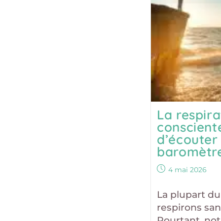
La respira
consciente
d’écouter
baromètre
Publication
4 mai 2026
publiée :
La plupart d
respirons san
Pourtant, not