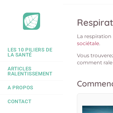
Skip
to
content
Respirat
La respiration
sociétale
.
LES 10 PILIERS DE
LA SANTÉ
Vous trouverez
comment ralen
ARTICLES
RALENTISSEMENT
Commence
A PROPOS
CONTACT